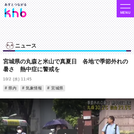
ニュース
宮城県の丸森と米山で真夏日 各地で季節外れの
暑さ 熱中症に警戒を
10/2 (水) 11:45
県内
気象情報
宮城県