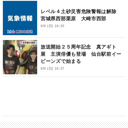
レベル４土砂災害危険警報は解除
宮城県西部栗原 大崎市西部
8/9 (日) 18:30
放送開始２５周年記念 真アギト
展 主演俳優も登場 仙台駅前イー
ビーンズで始まる
8/9 (日) 16:37