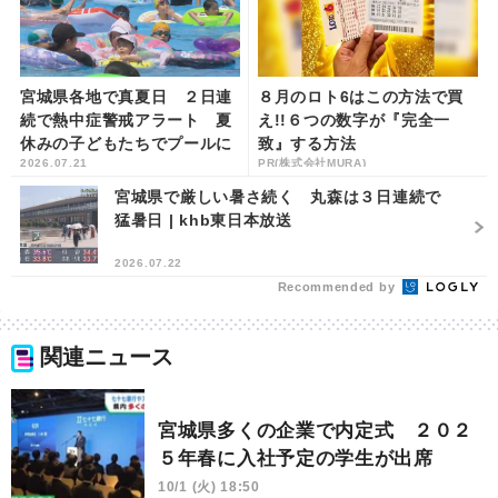
宮城県各地で真夏日 ２日連
８月のロト6はこの方法で買
続で熱中症警戒アラート 夏
え!!６つの数字が『完全一
休みの子どもたちでプールに
致』する方法
2026.07.21
PR(株式会社MURA)
ぎわう | khb東日本放送
宮城県で厳しい暑さ続く 丸森は３日連続で
猛暑日 | khb東日本放送
2026.07.22
Recommended by
関連ニュース
宮城県多くの企業で内定式 ２０２
５年春に入社予定の学生が出席
10/1 (火) 18:50