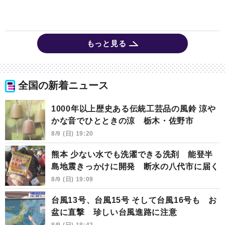
もっと見る
全国の新着ニュース
1000年以上歴史ある伝統工芸品の風鈴 涼や
かな音でひとときの涼 栃木・佐野市
8/9 (日) 19:20
熊本 少ない水でも洗濯できる洗剤 能登半
島地震きっかけに開発 断水の八代市に届く
8/9 (日) 19:09
台風13号、台風15号 そして台風16号も お
盆に直撃 珍しい台風進路に注意
8/9 (日) 18:42