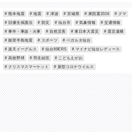
熊本地震
地震
津波
宮城県
衆院選2026
クマ
旧優生保護法
防災
仙台市
気象情報
交通情報
事件・事故・火事
自然災害
東日本大震災
震災遺構
能登半島地震
スポーツ
ベガルタ仙台
楽天イーグルス
仙台89ERS
マイナビ仙台レディース
高校野球
羽生結弦
こどもえがお
クリスマスマーケット
新型コロナウイルス