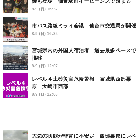
優も登場 仙台駅前イービーンズで始まる
8/9 (日) 16:37
市バス路線ミライ会議 仙台市交通局が開催
8/9 (日) 16:34
宮城県内の外国人宿泊者 過去最多ペースで
推移
8/9 (日) 12:07
レベル４土砂災害危険警報 宮城県西部栗
原 大崎市西部
8/9 (日) 12:03
大気の状態が非常に不安定 西部栗原にレベ