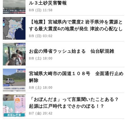
ル３土砂災害警報
8/9 (日) 11:58
【地震】宮城県内で震度2 岩手県沖を震源と
する最大震度4の地震が発生 津波の心配なし
8/9 (日) 03:02
お盆の帰省ラッシュ始まる 仙台駅混雑
8/8 (土) 18:00
宮城県大崎市の国道１０８号 全面通行止め
解除
8/8 (土) 18:00
「おぼんだま」って言葉聞いたことある？
起源は江戸時代までさかのぼる！？
8/7 (金) 20:42