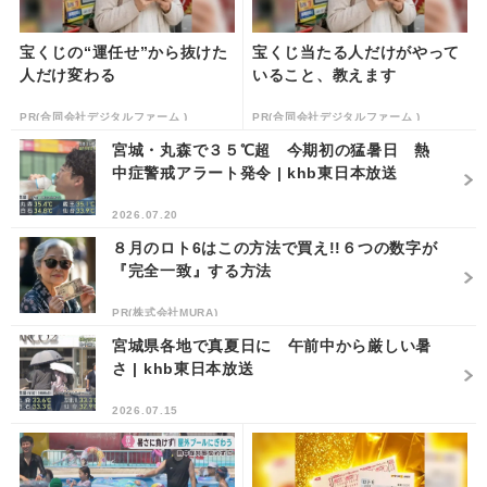
宝くじの“運任せ”から抜けた
宝くじ当たる人だけがやって
人だけ変わる
いること、教えます
PR(合同会社デジタルファーム )
PR(合同会社デジタルファーム )
宮城・丸森で３５℃超 今期初の猛暑日 熱
中症警戒アラート発令 | khb東日本放送
2026.07.20
８月のロト6はこの方法で買え!!６つの数字が
『完全一致』する方法
PR(株式会社MURA)
宮城県各地で真夏日に 午前中から厳しい暑
さ | khb東日本放送
2026.07.15