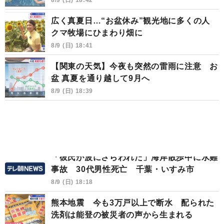
広く真夏日…“お盆休み”観光地に多くの人
クマ牧場にひまわり畑に
8/9 (日) 18:41
【関東の天気】今夜も突然の雷雨に注意 お
盆 真夏を通り越して9月へ
8/9 (日) 18:39
「彼氏が波にさらわれた」海岸散歩中に水難
事故 30代男性死亡 千葉・いすみ市
8/9 (日) 18:18
熊本地震 今も3万戸以上で断水 配られた
洗剤は能登の被災者の声から生まれる