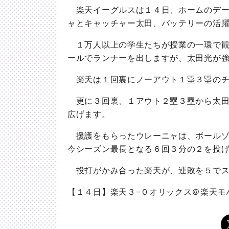
楽天イーグルスは１４日、ホームのデー
ャとキャッチャー太田、バッテリーの活
１万人以上の学生たちが授業の一環で観
ールでランナーを出しますが、太田光が
楽天は１回裏にノーアウト１塁３塁のチ
更に３回裏、１アウト２塁３塁から太田
広げます。
援護をもらったウレーニャは、ボールゾ
今シーズン最長となる６回３分の２を投
投打がかみ合った楽天が、連敗を５でス
【１４日】楽天３−０オリックス＠楽天モ