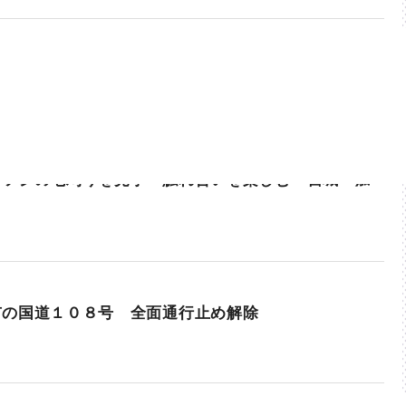
ヒツジの毛刈りを見学 触れ合いを楽しむ 宮城・加
市の国道１０８号 全面通行止め解除