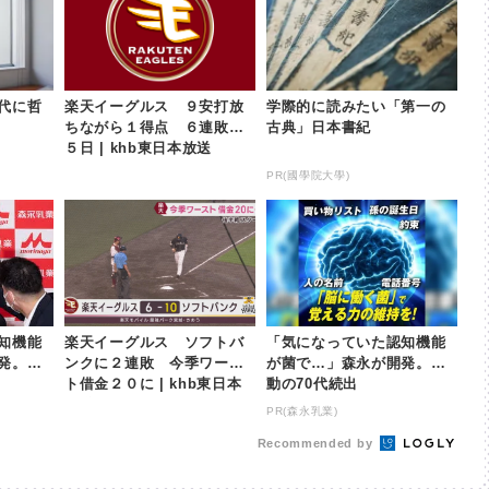
代に哲
楽天イーグルス ９安打放
学際的に読みたい「第一の
ちながら１得点 ６連敗
古典」日本書紀
５日 | khb東日本放送
PR(國學院大學)
知機能
楽天イーグルス ソフトバ
「気になっていた認知機能
発。感
ンクに２連敗 今季ワース
が菌で…」森永が開発。感
ト借金２０に | khb東日本
動の70代続出
放送
PR(森永乳業)
Recommended by