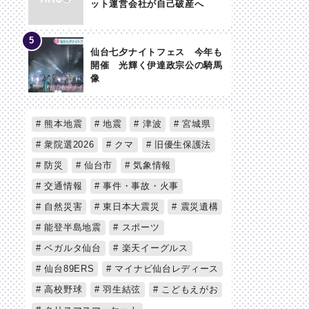
ット運営会社が自己破産へ
仙台七夕ナイトフェス 今年も
開催 光輝く伊達政宗公の騎馬
像
熊本地震
地震
津波
宮城県
衆院選2026
クマ
旧優生保護法
防災
仙台市
気象情報
交通情報
事件・事故・火事
自然災害
東日本大震災
震災遺構
能登半島地震
スポーツ
ベガルタ仙台
楽天イーグルス
仙台89ERS
マイナビ仙台レディース
高校野球
羽生結弦
こどもえがお