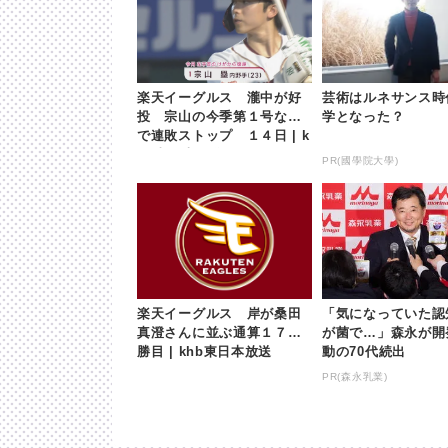
楽天イーグルス 瀧中が好
芸術はルネサンス時
投 宗山の今季第１号など
学となった？
で連敗ストップ １４日 | k
hb東日本放送
PR(國學院大學)
楽天イーグルス 岸が桑田
「気になっていた認
真澄さんに並ぶ通算１７３
が菌で…」森永が開
勝目 | khb東日本放送
動の70代続出
PR(森永乳業)