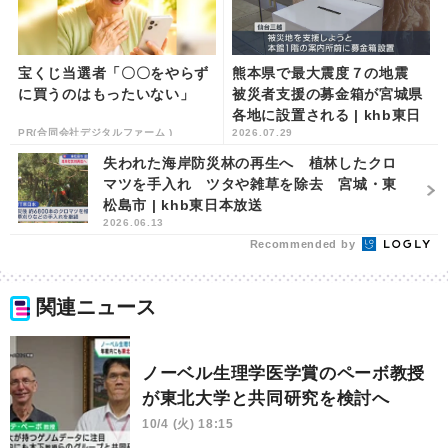
宝くじ当選者「〇〇をやらず
熊本県で最大震度７の地震
に買うのはもったいない」
被災者支援の募金箱が宮城県
各地に設置される | khb東日
PR(合同会社デジタルファーム )
2026.07.29
本放送
失われた海岸防災林の再生へ 植林したクロ
マツを手入れ ツタや雑草を除去 宮城・東
松島市 | khb東日本放送
2026.06.13
Recommended by
関連ニュース
ノーベル生理学医学賞のペーボ教授
が東北大学と共同研究を検討へ
10/4 (火) 18:15