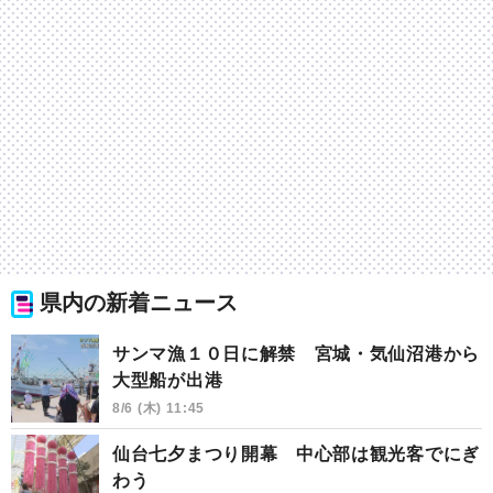
県内の新着ニュース
サンマ漁１０日に解禁 宮城・気仙沼港から
大型船が出港
8/6 (木) 11:45
仙台七夕まつり開幕 中心部は観光客でにぎ
わう