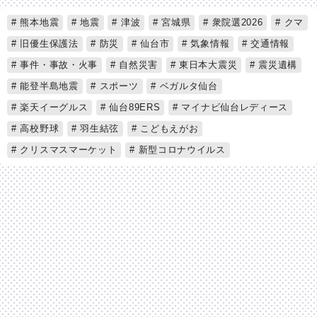
熊本地震
地震
津波
宮城県
衆院選2026
クマ
旧優生保護法
防災
仙台市
気象情報
交通情報
事件・事故・火事
自然災害
東日本大震災
震災遺構
能登半島地震
スポーツ
ベガルタ仙台
楽天イーグルス
仙台89ERS
マイナビ仙台レディース
高校野球
羽生結弦
こどもえがお
クリスマスマーケット
新型コロナウイルス