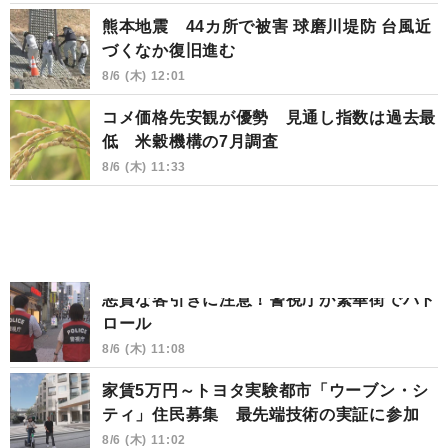
熊本地震 44カ所で被害 球磨川堤防 台風近
づくなか復旧進む
8/6 (木) 12:01
コメ価格先安観が優勢 見通し指数は過去最
低 米穀機構の7月調査
8/6 (木) 11:33
悪質な客引きに注意！警視庁が繁華街でパト
ロール
8/6 (木) 11:08
家賃5万円～トヨタ実験都市「ウーブン・シ
ティ」住民募集 最先端技術の実証に参加
8/6 (木) 11:02