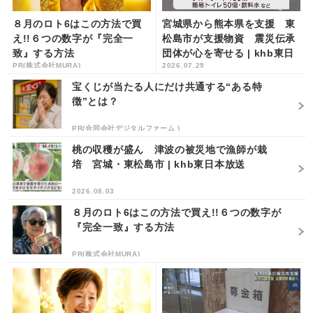
８月のロト6はこの方法で買
宮城県から熊本県を支援 東
え!!６つの数字が『完全一
松島市が支援物資 震災伝承
致』する方法
団体が心を寄せる | khb東日
PR(株式会社MURA)
2026.07.29
本放送
宝くじが当たる人にだけ共通する“ある特
徴”とは？
PR(合同会社デジタルファーム )
桃の収穫が盛ん 津波の被災地で漁師が栽
培 宮城・東松島市 | khb東日本放送
2026.08.03
８月のロト6はこの方法で買え!!６つの数字が
『完全一致』する方法
PR(株式会社MURA)