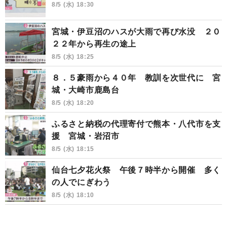
8/5 (水) 18:30
宮城・伊豆沼のハスが大雨で再び水没 ２０
２２年から再生の途上
8/5 (水) 18:25
８．５豪雨から４０年 教訓を次世代に 宮
城・大崎市鹿島台
8/5 (水) 18:20
ふるさと納税の代理寄付で熊本・八代市を支
援 宮城・岩沼市
8/5 (水) 18:15
仙台七夕花火祭 午後７時半から開催 多く
の人でにぎわう
8/5 (水) 18:10