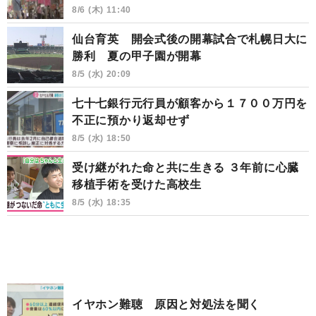
8/6 (木) 11:40
仙台育英 開会式後の開幕試合で札幌日大に
勝利 夏の甲子園が開幕
8/5 (水) 20:09
七十七銀行元行員が顧客から１７００万円を
不正に預かり返却せず
8/5 (水) 18:50
受け継がれた命と共に生きる ３年前に心臓
移植手術を受けた高校生
8/5 (水) 18:35
イヤホン難聴 原因と対処法を聞く