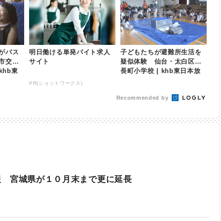
がバス
明日働ける単発バイト求人
子どもたちが避難所生活を
市交通
サイト
疑似体験 仙台・太白区の
khb東
長町小学校 | khb東日本放
送
PR(ショットワークス)
Recommended by
報 宮城県が１０月末まで更に延長