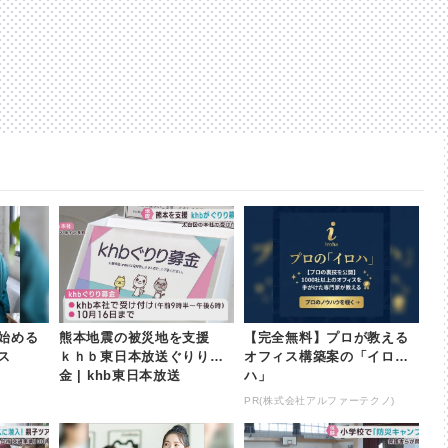
始める
熊本地震の被災地を支援
【完全無料】プロが教える
ス
ｋｈｂ東日本放送ぐりり募
オフィス構築案の「イロ
金 | khb東日本放送
ハ」
PR(株式会社アルファーテクノ)