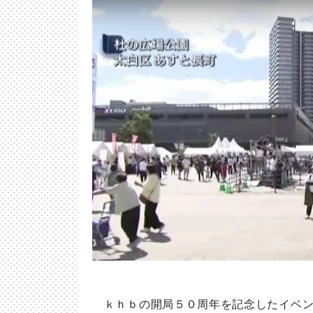
ｋｈｂの開局５０周年を記念したイベン