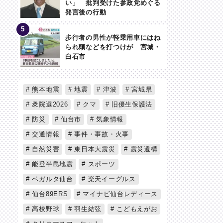
い」 批判受けた参政党めぐる
発言後の行動
歩行者の男性が軽乗用車にはね
られ頭などを打つけが 宮城・
白石市
熊本地震
地震
津波
宮城県
衆院選2026
クマ
旧優生保護法
防災
仙台市
気象情報
交通情報
事件・事故・火事
自然災害
東日本大震災
震災遺構
能登半島地震
スポーツ
ベガルタ仙台
楽天イーグルス
仙台89ERS
マイナビ仙台レディース
高校野球
羽生結弦
こどもえがお