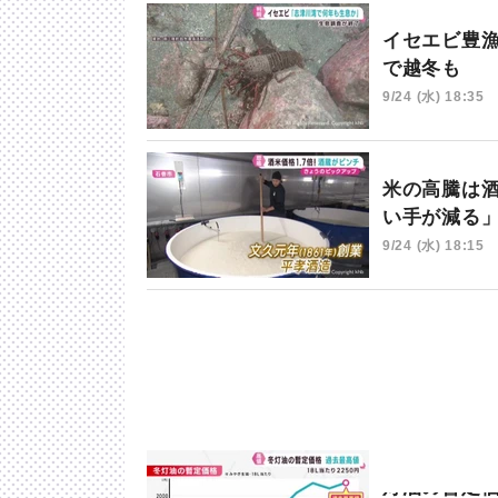
イセエビ豊
で越冬も
9/24 (水) 18:35
米の高騰は
い手が減る
9/24 (水) 18:15
灯油の暫定