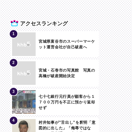
アクセスランキング
宮城県富谷市のスーパーマーケ
ット運営会社が自己破産へ
宮城・石巻市の写真館 写真の
高橋が破産開始決定
七十七銀行元行員が顧客から１
７００万円を不正に預かり返却
せず
村井知事が”舌出し”を釈明「意
図的に出した」「侮辱ではな