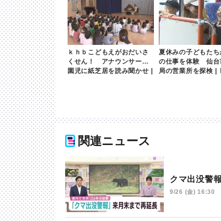
ｋｈｂこどもえがおだいさ
夏休みの子どもたち
くせん！ アナウンサーが
の仕事を体験 仙台
園児に紙芝居を読み聞かせ |
局の営業所を探検 | 
khb東日本放送
日本放送
関連ニュース
クマ出没警
9/26 (金) 16:30