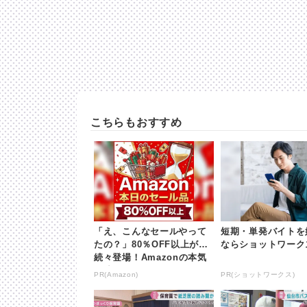
こちらもおすすめ
「え、こんなセールやって
短期・単発バイトを
たの？」80％OFF以上が
ならショットワーク
続々登場！Amazonの本気
が凄すぎる
PR(Amazon)
PR(ショットワークス)