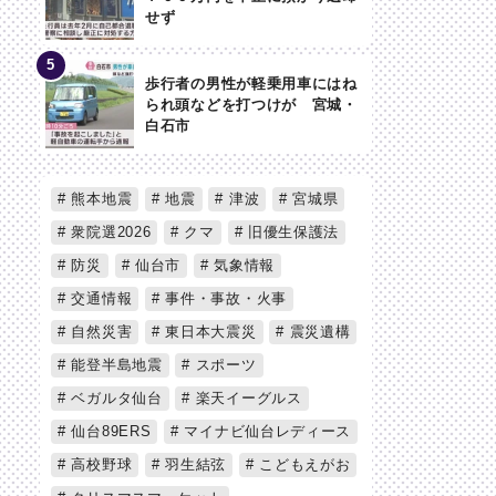
せず
歩行者の男性が軽乗用車にはね
られ頭などを打つけが 宮城・
白石市
熊本地震
地震
津波
宮城県
衆院選2026
クマ
旧優生保護法
防災
仙台市
気象情報
交通情報
事件・事故・火事
自然災害
東日本大震災
震災遺構
能登半島地震
スポーツ
ベガルタ仙台
楽天イーグルス
仙台89ERS
マイナビ仙台レディース
高校野球
羽生結弦
こどもえがお