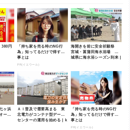
380円
「持ち家を売る時のNG行
海開きを前に安全祈願祭
為」知ってるだけで得する
宮城・菖蒲田海水浴場 宮
事とは
城県に海水浴シーズン到来 |
khb東日本放送
PR(イエウール)
七ヶ浜
ＡＩ普及で需要高まる 東
「持ち家を売る時のNG行
オープ
北電力がコンテナ型データ
為」知ってるだけで得する
センターの運用を始める | k
事とは
hb東日本放送
PR(イエウール)