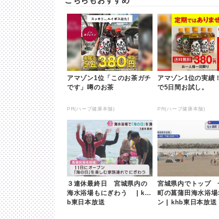
こちらもおすすめ
アマゾン1位「このお茶ガチ
アマゾン1位の実績！
です」噂のお茶
で5日間お試し。
PR(ハーブ健康本舗)
PR(ハーブ健康本舗)
３連休最終日 宮城県内の
宮城県内でトップ 
海水浴場もにぎわう | kh
町の菖蒲田海水浴場
b東日本放送
ン | khb東日本放送