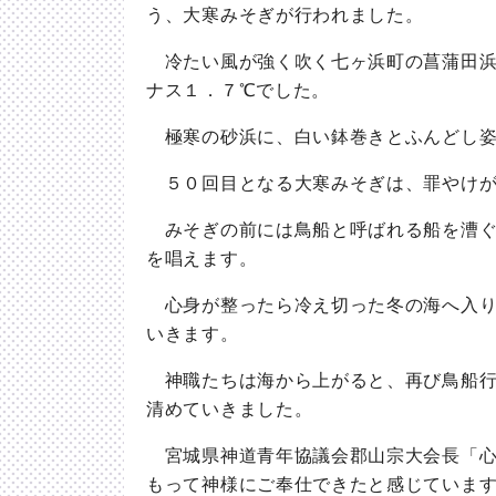
う、大寒みそぎが行われました。
冷たい風が強く吹く七ヶ浜町の菖蒲田浜
ナス１．７℃でした。
極寒の砂浜に、白い鉢巻きとふんどし姿
５０回目となる大寒みそぎは、罪やけが
みそぎの前には鳥船と呼ばれる船を漕ぐ
を唱えます。
心身が整ったら冷え切った冬の海へ入り
いきます。
神職たちは海から上がると、再び鳥船行
清めていきました。
宮城県神道青年協議会郡山宗大会長「心
もって神様にご奉仕できたと感じていま