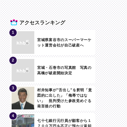
アクセスランキング
宮城県富谷市のスーパーマーケ
ット運営会社が自己破産へ
宮城・石巻市の写真館 写真の
高橋が破産開始決定
村井知事が”舌出し”を釈明「意
図的に出した」「侮辱ではな
い」 批判受けた参政党めぐる
発言後の行動
七十七銀行元行員が顧客から１
７００万円を不正に預かり返却