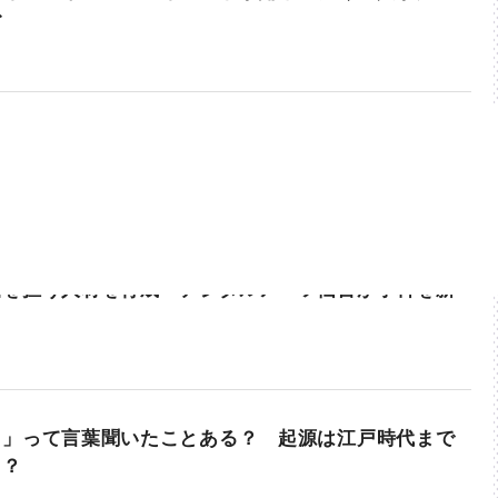
む
給を担う人材を育成 デジタルアーツ仙台が学科を新
ま」って言葉聞いたことある？ 起源は江戸時代まで
！？