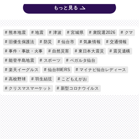
もっと見る
熊本地震
地震
津波
宮城県
衆院選2026
クマ
旧優生保護法
防災
仙台市
気象情報
交通情報
事件・事故・火事
自然災害
東日本大震災
震災遺構
能登半島地震
スポーツ
ベガルタ仙台
楽天イーグルス
仙台89ERS
マイナビ仙台レディース
高校野球
羽生結弦
こどもえがお
クリスマスマーケット
新型コロナウイルス