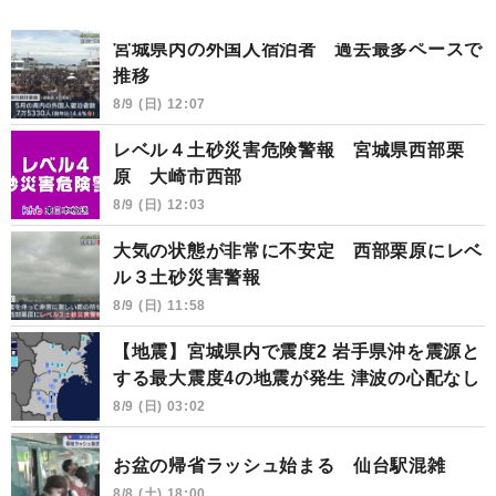
宮城県内の外国人宿泊者 過去最多ペースで
推移
8/9 (日) 12:07
レベル４土砂災害危険警報 宮城県西部栗
原 大崎市西部
8/9 (日) 12:03
大気の状態が非常に不安定 西部栗原にレベ
ル３土砂災害警報
8/9 (日) 11:58
【地震】宮城県内で震度2 岩手県沖を震源と
する最大震度4の地震が発生 津波の心配なし
8/9 (日) 03:02
お盆の帰省ラッシュ始まる 仙台駅混雑
8/8 (土) 18:00