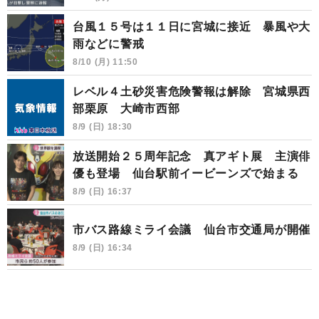
台風１５号は１１日に宮城に接近 暴風や大
雨などに警戒
8/10 (月) 11:50
レベル４土砂災害危険警報は解除 宮城県西
部栗原 大崎市西部
8/9 (日) 18:30
放送開始２５周年記念 真アギト展 主演俳
優も登場 仙台駅前イービーンズで始まる
8/9 (日) 16:37
市バス路線ミライ会議 仙台市交通局が開催
8/9 (日) 16:34