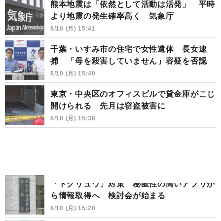
熊本地震は「依然として活動は活発」 平時
より地震の発生確率高く 気象庁
8/10 (月) 15:41
千葉・いすみ市の住宅で女性遺体 長女逮
捕 「母を殺害していません」容疑を否認
8/10 (月) 15:40
東京・中央区のオフィスビルで貸金庫がこじ
開けられる 先月は窃盗被害に
8/10 (月) 15:38
「トクリュウ」対策 秘匿性の高いアプリか
ら情報取得へ 検討会が始まる
8/10 (月) 15:20