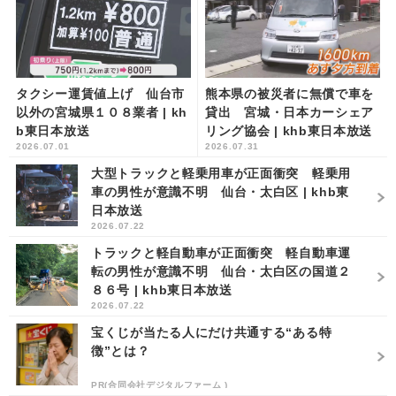
タクシー運賃値上げ 仙台市
熊本県の被災者に無償で車を
以外の宮城県１０８業者 | kh
貸出 宮城・日本カーシェア
b東日本放送
リング協会 | khb東日本放送
2026.07.01
2026.07.31
大型トラックと軽乗用車が正面衝突 軽乗用
車の男性が意識不明 仙台・太白区 | khb東
日本放送
2026.07.22
トラックと軽自動車が正面衝突 軽自動車運
転の男性が意識不明 仙台・太白区の国道２
８６号 | khb東日本放送
2026.07.22
宝くじが当たる人にだけ共通する“ある特
徴”とは？
PR(合同会社デジタルファーム )