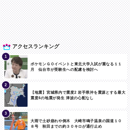
アクセスランキング
ポケモンＧＯイベントと東北大学入試が重なる１１
月 仙台市が受験生への配慮を検討へ
【地震】宮城県内で震度2 岩手県沖を震源とする最大
震度4の地震が発生 津波の心配なし
大雨で土砂崩れや倒木 大崎市鳴子温泉の国道１０
８号 秋田までの約３０キロが通行止め