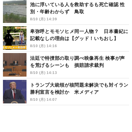
池に浮いている人を救助するも死亡確認 性
別・年齢わからず 鳥取
8/10 (月) 14:39
卑弥呼とモモソヒメ同一人物？ 日本書紀に
記載なしの理由は【グッド！いちおし】
8/10 (月) 14:16
法廷で特捜部の取り調べ映像再生 検事が声
を荒げるシーンも 損賠請求裁判
8/10 (月) 14:13
トランプ大統領が核問題未解決でも対イラン
勝利宣言を検討か 米メディア
8/10 (月) 14:07