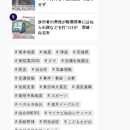
せず
歩行者の男性が軽乗用車にはね
られ頭などを打つけが 宮城・
白石市
熊本地震
地震
津波
宮城県
衆院選2026
クマ
旧優生保護法
防災
仙台市
気象情報
交通情報
事件・事故・火事
自然災害
東日本大震災
震災遺構
能登半島地震
スポーツ
ベガルタ仙台
楽天イーグルス
仙台89ERS
マイナビ仙台レディース
高校野球
羽生結弦
こどもえがお