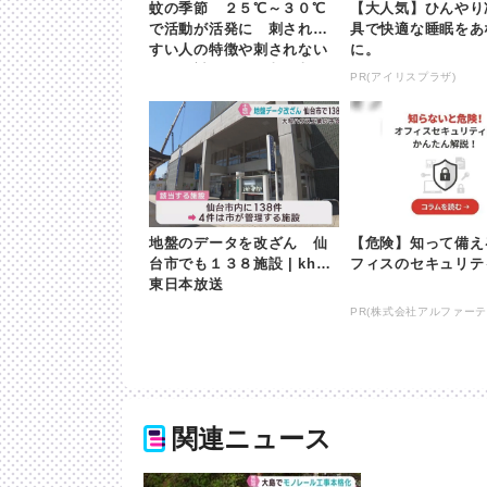
蚊の季節 ２５℃～３０℃
【大人気】ひんやり
で活動が活発に 刺されや
具で快適な睡眠をあ
すい人の特徴や刺されない
に。
ための対処 | khb東日本放
PR(アイリスプラザ)
送
地盤のデータを改ざん 仙
【危険】知って備え
台市でも１３８施設 | khb
フィスのセキュリテ
東日本放送
PR(株式会社アルファーテ
関連ニュース