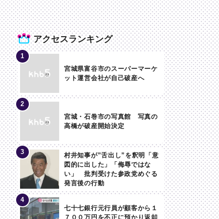
アクセスランキング
宮城県富谷市のスーパーマーケ
ット運営会社が自己破産へ
宮城・石巻市の写真館 写真の
高橋が破産開始決定
村井知事が”舌出し”を釈明「意
図的に出した」「侮辱ではな
い」 批判受けた参政党めぐる
発言後の行動
七十七銀行元行員が顧客から１
７００万円を不正に預かり返却