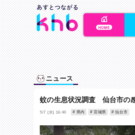
HOME
ニュース
蚊の生息状況調査 仙台市の
県内
宮城県
仙台市
5/7 (水) 16:40