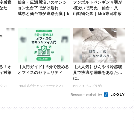
冷感寝
仙台・広瀬川沿いのマンシ
フンボルトペンギン４羽が
なた
ョン土台下でがけ崩れ 宮
相次いで死ぬ 仙台・八木
城県と仙台市が連絡会議 | k
山動物公園 | khb東日本放
hb東日本放送
送
る！オ
【入門ガイド】5分で読める
【大人気】ひんやり冷感寝
ィ対策
オフィスのセキュリティ
具で快適な睡眠をあなた
に。
クノ)
PR(株式会社アルファーテクノ)
PR(アイリスプラザ)
Recommended by