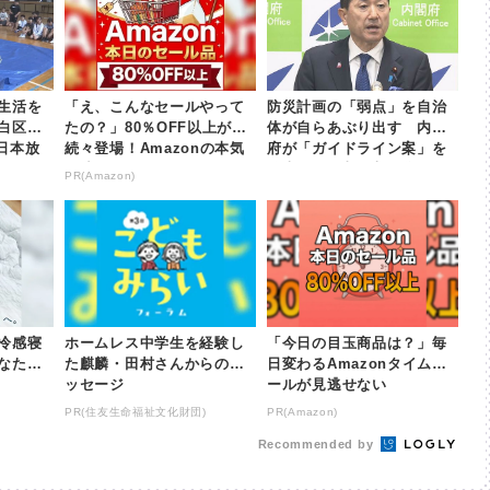
生活を
「え、こんなセールやって
防災計画の「弱点」を自治
白区の
たの？」80％OFF以上が
体が自らあぶり出す 内閣
東日本放
続々登場！Amazonの本気
府が「ガイドライン案」を
が凄すぎる
公表 | khb東日本放送
PR(Amazon)
冷感寝
ホームレス中学生を経験し
「今日の目玉商品は？」毎
なた
た麒麟・田村さんからのメ
日変わるAmazonタイムセ
ッセージ
ールが見逃せない
PR(住友生命福祉文化財団)
PR(Amazon)
Recommended by