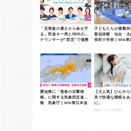
「災害級の暑さから命を守
子どもたちが避難所
る」民放キー局とNHKのア
疑似体験 仙台・太
ナウンサーが“防災”で連携
長町小学校 | khb
| khb東日本放送
送
愛知県に「竜巻の目撃情
【大人気】ひんやり
報」に関する気象防災速
具で快適な睡眠をあ
報 気象庁 | khb東日本放
に。
送
PR(アイリスプラザ)