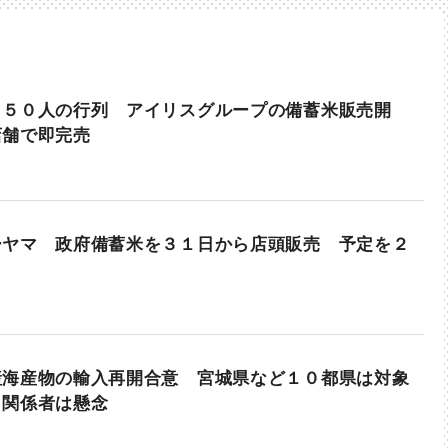
２５０人の行列 アイリスグループの備蓄米販売開
店舗で即完売
ーヤマ 政府備蓄米を３１日から店頭販売 予定を２
産海産物の輸入再開合意 宮城県など１０都県は対象
 関係者は懸念