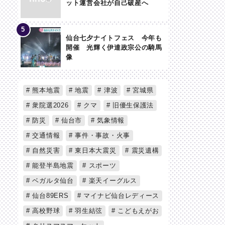
ット運営会社が自己破産へ
仙台七夕ナイトフェス 今年も
開催 光輝く伊達政宗公の騎馬
像
熊本地震
地震
津波
宮城県
衆院選2026
クマ
旧優生保護法
防災
仙台市
気象情報
交通情報
事件・事故・火事
自然災害
東日本大震災
震災遺構
能登半島地震
スポーツ
ベガルタ仙台
楽天イーグルス
仙台89ERS
マイナビ仙台レディース
高校野球
羽生結弦
こどもえがお