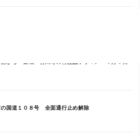
年前から 宮城・村田町の特産品ソラマメ ６月６日
り
市の国道１０８号 全面通行止め解除